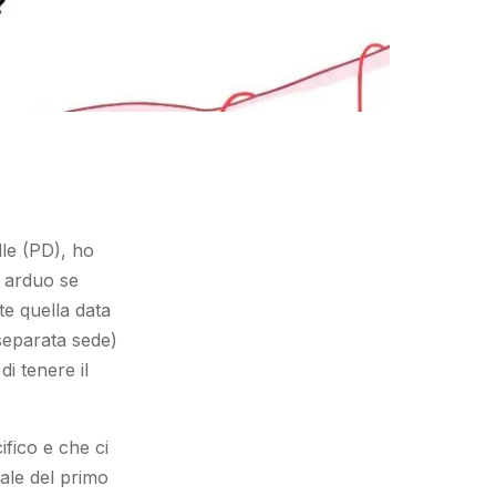
lle (PD), ho
a arduo se
te quella data
 separata sede)
i tenere il
ifico e che ci
pale del primo