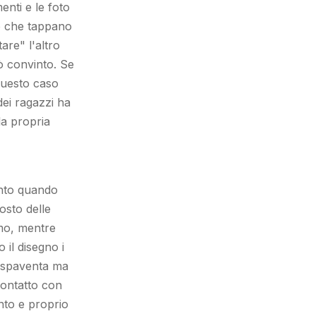
enti e le foto
to che tappano
tare
" l'altro
rò convinto. Se
 questo caso
dei ragazzi ha
lla propria
ento quando
osto delle
mo, mentre
o il disegno i
i spaventa ma
contatto con
nto e proprio