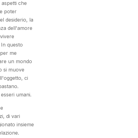
 aspetti che
te poter
 desiderio, la
nza dell'amore
 vivere
 In questo
 per me
nsare un mondo
io si muove
l'oggetto, ci
 bastano.
 esseri umani.
 e
, di vari
agionato insieme
elazione.