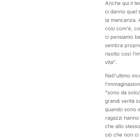
Anche qui il te
ci danno quel 
la mancanza. A
così com'è, con
ci pensiamo be
sembra proprio
risolto così l'
vita"
.
Nell'ultimo inc
l'immaginazion
"sono da solo/
grandi verità s
quando sono in
ragazzi hanno
che allo stess
ciò che non ci 