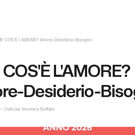
E COS'È L'AMORE? Amore-Desiderio-Bisogno
 COS'È L'AMORE?
re-Desiderio-Bis
—
Dott.ssa Veronica Ruffato