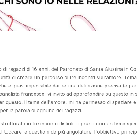
di ragazzi di 16 anni, del Patronato di Santa Giustina in Co
unità di creare un percorso di tre incontri sull'amore. Tem
he è quasi impossibile darne una definizione precisa (a par
oanalista francesce, vi invito ad approfondire su questo in
r questo, il tema dell'amore, mi ha permesso di spaziare e d
er la parola di ognuno dei ragazzi.
è strutturato in tre incontri distinti, ognuno con un tema spec
i toccare la questioni da più angolature. l'obbiettivo princi