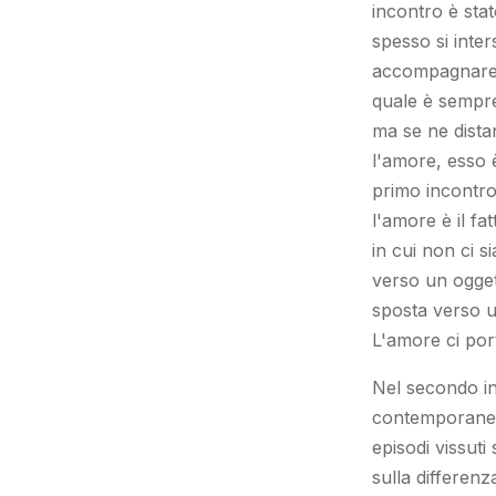
incontro è stat
spesso si inte
accompagnare i
quale è sempre
ma se ne dista
l'amore, esso 
primo incontro
l'amore è il f
in cui non ci si
verso un ogget
sposta verso un
L'amore ci por
Nel secondo in
contemporaneo: 
episodi vissuti
sulla differenz