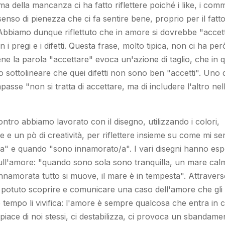
ma della mancanza ci ha fatto riflettere poiché i like, i comm
senso di pienezza che ci fa sentire bene, proprio per il fat
bbiamo dunque riflettuto che in amore si dovrebbe "
accet
 i pregi e i difetti. Questa frase, molto tipica, non ci ha pe
ne la parola "
accettare
" evoca un'azione di taglio, che in
 sottolineare che quei difetti non sono ben "accetti". Uno 
impasse "
non si tratta di accettare, ma di includere l'altro ne
ontro abbiamo lavorato con il disegno, utilizzando i colori,
e e un pò di creatività, per riflettere insieme su come mi s
a" e quando "sono innamorato/a". I vari disegni hanno esp
ull'amore: "
quando sono sola sono tranquilla, un mare cal
namorata tutto si muove, il mare è in tempesta
". Attravers
 potuto scoprire e comunicare una caso dell'amore che gl
o tempo li vivifica: l'amore è sempre qualcosa che entra in 
piace di noi stessi, ci destabilizza, ci provoca un sbandame