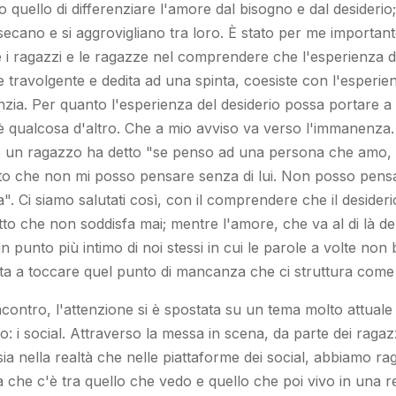
o quello di differenziare l'amore dal bisogno e dal desiderio;
rsecano e si aggrovigliano tra loro. È stato per me importan
 ragazzi e le ragazze nel comprendere che l'esperienza del
 travolgente e dedita ad una spinta, coesiste con l'esperie
nzia. Per quanto l'esperienza del desiderio possa portare a
è qualcosa d'altro. Che a mio avviso va verso l'immanenza.
 un ragazzo ha detto "
se penso ad una persona che amo,
atto che non mi posso pensare senza di lui. Non posso pe
a
". Ci siamo salutati così, con il comprendere che il desider
to che non soddisfa mai; mentre l'amore, che va al di là del
 punto più intimo di noi stessi in cui le parole a volte non
ta a toccare quel punto di mancanza che ci struttura come
contro, l'attenzione si è spostata su un tema molto attuale
i social. Attraverso la messa in scena, da parte dei ragazzi
 sia nella realtà che nelle piattaforme dei social, abbiamo r
a che c'è tra quello che vedo e quello che poi vivo in una r